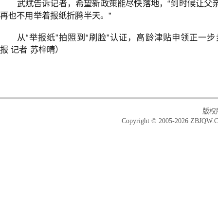
武斌告诉记者，希望新政策能尽快落地，“到时候让父
再也不用举着报纸折腾半天。”
从“举报纸”拍照到“刷脸”认证，高龄津贴申领正一
报
记者 苏梓晴
）
版权
Copyright © 2005-2026 ZBJQW.C