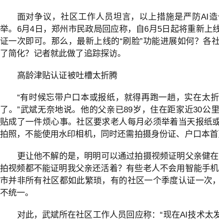
面对争议，社区工作人员坦言，以上措施是严防AI
举。6月4日，郑州市民政局回应称，自6月5日起将重新上
证一次即可。那么，最新上线的“刷脸”功能进展如何？各
了简化？记者就此做了追踪探访。
高龄津贴认证被吐槽太折腾
“有时候忘带户口本或报纸，就得再跑一趟，实在太
了。”武斌无奈地说。他的父亲已89岁，住在距家近30公
贴成了一件烦心事。社区要求老人每月必须举着当天报纸
拍照，不能使用水印相机，同时还需拍摄身份证、户口本首
更让他不解的是，明明可以通过拍摄视频证明父亲健在
拍视频都不能证明我父亲还活着？有些老人不会用智能手机
市并非所有社区都如此繁琐，有的社区一个季度认证一次
不统一。
对此，武斌所在社区工作人员回应称：“现在AI技术太