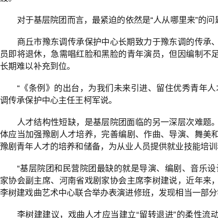
对于基层院团而言，最紧迫的依然是“人从哪里来”的问
商丘市豫东调传承保护中心长期致力于豫东调的传承
员即将退休，急需唱红脸和黑脸的青年演员，但因编制不
长期难以补充到位。
“《条例》的出台，为我们未来引进、留住优秀青年人
调传承保护中心主任王柯军说。
人才结构性短缺，是基层院团面临的另一深层次难题
体应当加强豫剧人才培养，完善编剧、作曲、导演、舞美
豫剧青年人才的培养和储备，为从业人员提供就业技能培训
“基层院团和民营院团最缺的就是导演、编剧、音乐设
家协会副主席、河南省戏剧家协会主席李树建说，近年来
李树建戏曲艺术中心联合举办表演进修班，发现相当一部分
李树建建议，戏曲人才应当建立“留转退进”的柔性流