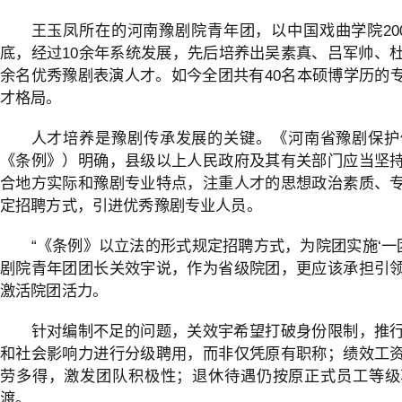
王玉凤所在的河南豫剧院青年团，以中国戏曲学院20
底，经过10余年系统发展，先后培养出吴素真、吕军帅、杜
余名优秀豫剧表演人才。如今全团共有40名本硕博学历的
才格局。
人才培养是豫剧传承发展的关键。《河南省豫剧保护
《条例》）明确，县级以上人民政府及其有关部门应当坚
合地方实际和豫剧专业特点，注重人才的思想政治素质、
定招聘方式，引进优秀豫剧专业人员。
“《条例》以立法的形式规定招聘方式，为院团实施‘一
剧院青年团团长关效宇说，作为省级院团，更应该承担引
激活院团活力。
针对编制不足的问题，关效宇希望打破身份限制，推
和社会影响力进行分级聘用，而非仅凭原有职称；绩效工
劳多得，激发团队积极性；退休待遇仍按原正式员工等级
渡。