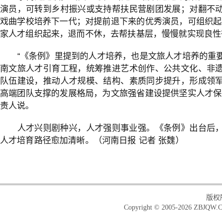
演员，可转到乡村振兴或支持帮扶民营剧团发展；对翻不
戏曲学校培养下一代；对提前退下来的优秀演员，可组织起
家人才组织起来，退而不休，去帮扶基层，慢慢就实现良性
“《条例》里提到的人才培养，也是文旅人才培养的重
南文旅人才引育工程，统筹推进艺术创作、公共文化、非
队伍建设，推动人才规模、结构、素质同步提升，形成领
高端团队支撑的发展格局，为文旅强省建设提供坚实人才保
责人说。
人才兴则剧种兴，人才强则事业强。《条例》出台后
人才培育路径愈加清晰。（河南日报
记者 张魏
）
版权
Copyright © 2005-2026 ZBJQW.C