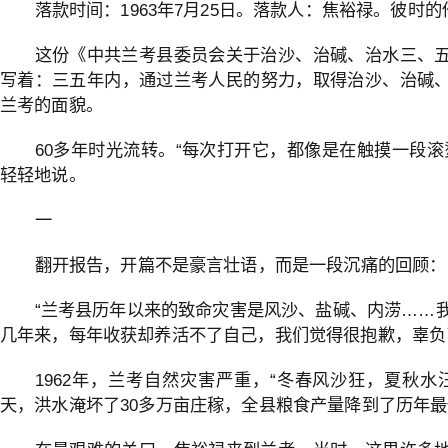
落款时间：1963年7月25日。落款人：焦裕禄。彼时的
这份《中共兰考县委员会关于治沙、治碱、治水三、
写着：三五年内，通过兰考人民的努力，取得治沙、治碱
兰考的面貌。
60多年时光流转。“每次打开它，都像是在触摸一段滚
轻轻地说。
一
翻开报告，开篇不是豪言壮语，而是一段沉痛的回顾：
“兰考县历年以来的致命灾害是风沙、盐碱、内涝……我
几年来，每年收获却养活不了自己，我们觉得很抱歉，辜负
1962年，兰考自然灾害严重，“冬春风沙狂，夏秋水
天，洪水淹坏了30多万亩庄稼，全县粮食产量降到了历年