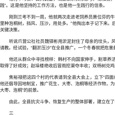
践”。这是他坚持的工作方法，也是他一生践行的信条。
刚到兰考不到一周，他就两次走进老饲养员萧位芬的牛
里种泡桐树，挡风、压沙，用处多。”他掏出本子记下来。
关键决策。
听说爪营公社社员魏铎彬用淤泥封住了母亲的坟头，
请教。经试验，“翻淤压沙”在全县推广，一个冬春就把危害
他还从群众中寻找榜样：韩村不向国家伸手，割草养
取得了好成效；赵垛楼绝收后冒雨挖渠夺丰收；双杨树兑鸡
焦裕禄把这四个村的代表请到全县大会上，立下“四面
他还倡导因地制宜，推广花生、大枣、泡桐等经济作物，为
大枣、泡桐”的前景。
由此，全县抗灾斗争、恢复生产的整体部署，建立在了
三