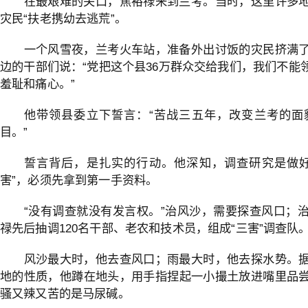
在最艰难的关口，焦裕禄来到兰考。当时，这里许多
灾民“扶老携幼去逃荒”。
一个风雪夜，兰考火车站，准备外出讨饭的灾民挤满
边的干部们说：“党把这个县36万群众交给我们，我们不能
羞耻和痛心。”
他带领县委立下誓言：“苦战三五年，改变兰考的面
目。”
誓言背后，是扎实的行动。他深知，调查研究是做好
害”，必须先拿到第一手资料。
“没有调查就没有发言权。”治风沙，需要探查风口；
禄先后抽调120名干部、老农和技术员，组成“三害”调查队
风沙最大时，他去查风口；雨最大时，他去探水势。
地的性质，他蹲在地头，用手指捏起一小撮土放进嘴里品
骚又辣又苦的是马尿碱。