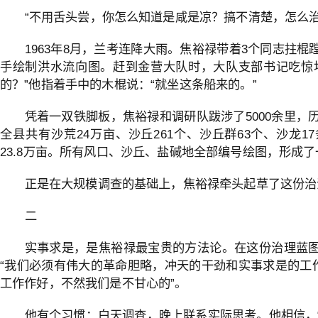
“不用舌头尝，你怎么知道是咸是凉？搞不清楚，怎么治
1963年8月，兰考连降大雨。焦裕禄带着3个同志拄
手绘制洪水流向图。赶到金营大队时，大队支部书记吃惊
的？”他指着手中的木棍说：“就坐这条船来的。”
凭着一双铁脚板，焦裕禄和调研队跋涉了5000余里，
全县共有沙荒24万亩、沙丘261个、沙丘群63个、沙龙1
23.8万亩。所有风口、沙丘、盐碱地全部编号绘图，形成
正是在大规模调查的基础上，焦裕禄牵头起草了这份治
二
实事求是，是焦裕禄最宝贵的方法论。在这份治理蓝
“我们必须有伟大的革命胆略，冲天的干劲和实事求是的工作
工作作好，不然我们是不甘心的”。
他有个习惯：白天调查，晚上联系实际思考。他相信，