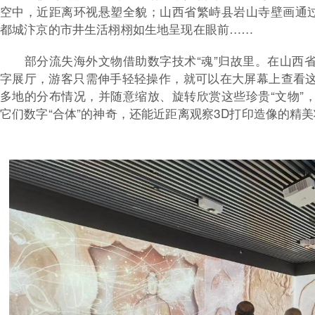
空中，近距离环视悬塑全貌；山西省繁峙县岩山寺壁画通过
都城汴京的市井生活栩栩如生地呈现在眼前……
部分流失海外文物借助数字技术“魂”归故里。在山西
字展厅，游客只需伸手轻轻操作，就可以在大屏幕上查看
多地的分布情况，并随意缩放、旋转欣赏这些珍贵“文物”
它们数字“合体”的神奇，还能近距离观察3D打印造像的精