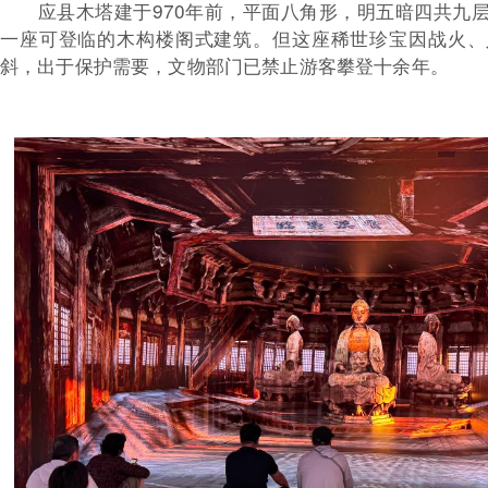
应县木塔建于970年前，平面八角形，明五暗四共九
一座可登临的木构楼阁式建筑。但这座稀世珍宝因战火、
斜，出于保护需要，文物部门已禁止游客攀登十余年。