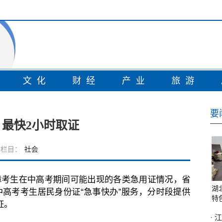
情
文化
财经
产业
旅游
要
 最快2小时取证
栏目：
社会
保障考生在中高考期间可能出现的各类急用证情况，省
湖
启中高考考生居民身份证“急事快办”服务，分时段提供
特
证。
·
江