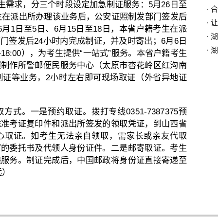
生需求，分三个时段设定加急制证服务：5月26日至
·
合
考生在派出所办理该业务后，公安证照制发部门签发后
·
让
月1日至5日、6月15日至18日，本省户籍考生在派
·
湖
门签发后24小时内完成制证，并及时寄出；6月6日
·
湖
0—18:00），为考生提供“一站式”服务。本省户籍考生
照制作所警邮便民服务中心（太原市杏花岭区红沟南
制证等业务，2小时左右即可现场取证（外省异地证
式。一是预约取证。拨打专线0351-7387375预
凭准考证复印件和派出所签发的领取凭证，到山西省
心取证。如考生无法亲自领取，需家长或亲友代取
写的委托书及代领人身份证件。二是邮寄取证。考生
递服务。制证完成后，中国邮政将身份证直接寄递至
远）