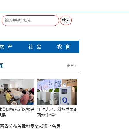
搜索
房产
社会
教育
闻
更多 >
北黄冈探索老区振兴
江淮大地，科技成果正
色路
落地生“金”
西省公布首批档案文献遗产名录