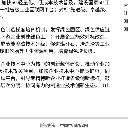
加快5G轻量化、低成本技术普及，建设国家5G工
·
合
一批省级工业互联网平台；对标“先进级、卓越级、
·
让
升。
·
湖
绿色制造梯度培育机制，发挥绿色园区、绿色供应链
·
湖
上下游企业创建绿色工厂；开展企业能效对标改造，
实施节能降碳技术升级；促进煤矸石、冶炼渣等工业
废旧轮胎等再生资源利用，培育绿色增长极。
以企业技术中心为核心的创新载体建设，推动企业加
大技术攻关项目，加快企业技术中心提质扩容；同
中试平台，引导专精特新企业打造省级创新标杆，鼓
成层次分明、协同有力的制造业技术创新生态。
（山
版权所有：
中国中部崛起网