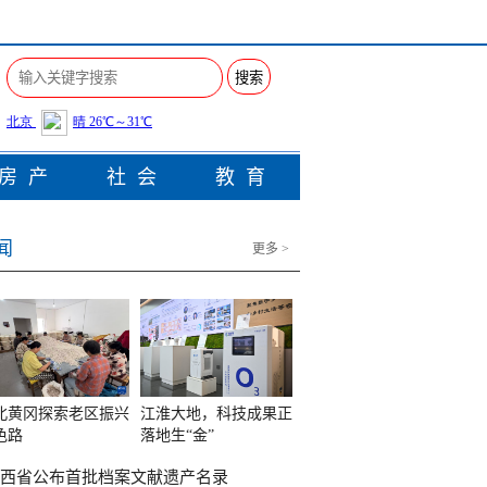
搜索
房产
社会
教育
闻
更多 >
北黄冈探索老区振兴
江淮大地，科技成果正
色路
落地生“金”
西省公布首批档案文献遗产名录