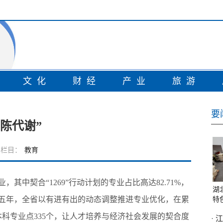
情
文化
财经
产业
旅游
要
陈代谢”
栏目：
教育
中契合“1269”行动计划的专业占比高达82.71%，
湖
近五年，全省以有进有出的动态调整推进专业优化，在累
特
本科专业点335个，让人才培养与经济社会发展的契合度
·
江