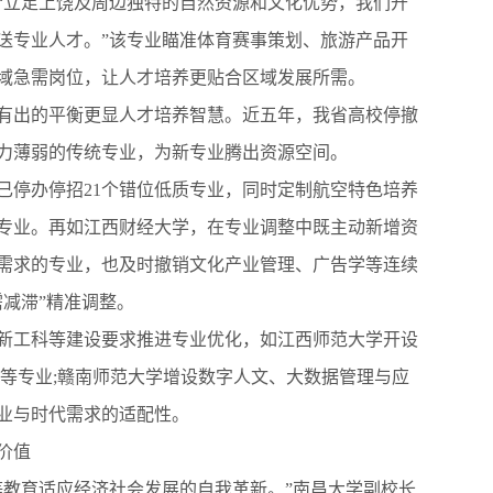
“立足上饶及周边独特的自然资源和文化优势，我们开
送专业人才。”该专业瞄准体育赛事策划、旅游产品开
域急需岗位，让人才培养更贴合区域发展所需。
出的平衡更显人才培养智慧。近五年，我省高校停撤
力薄弱的传统专业，为新专业腾出资源空间。
已停办停招21个错位低质专业，同时定制航空特色培养
色专业。再如江西财经大学，在专业调整中既主动新增资
需求的专业，也及时撤销文化产业管理、广告学等连续
减滞”精准调整。
工科等建设要求推进专业优化，如江西师范大学开设
理)等专业;赣南师范大学增设数字人文、大数据管理与应
业与时代需求的适配性。
价值
教育适应经济社会发展的自我革新。”南昌大学副校长