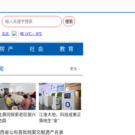
搜索
房产
社会
教育
闻
更多 >
北黄冈探索老区振兴
江淮大地，科技成果正
色路
落地生“金”
西省公布首批档案文献遗产名录