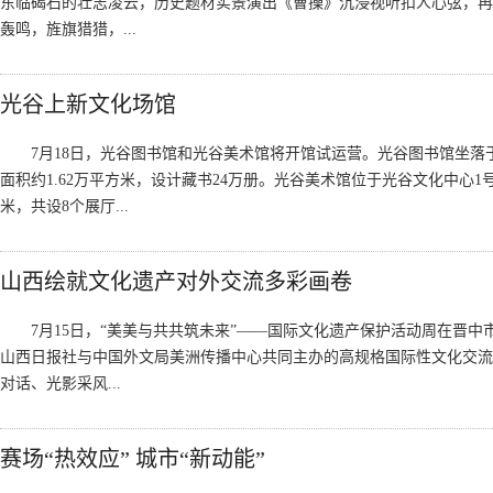
东临碣石的壮志凌云，历史题材实景演出《曹操》沉浸视听扣人心弦，
轰鸣，旌旗猎猎，...
光谷上新文化场馆
7月18日，光谷图书馆和光谷美术馆将开馆试运营。光谷图书馆坐落于
面积约1.62万平方米，设计藏书24万册。光谷美术馆位于光谷文化中心1号
米，共设8个展厅...
山西绘就文化遗产对外交流多彩画卷
7月15日，“美美与共共筑未来”——国际文化遗产保护活动周在晋
山西日报社与中国外文局美洲传播中心共同主办的高规格国际性文化交流
对话、光影采风...
赛场“热效应” 城市“新动能”