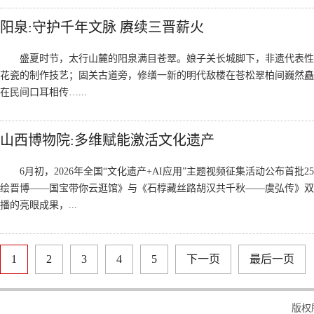
阳泉:守护千年文脉 赓续三晋薪火
盛夏时节，太行山麓的阳泉满目苍翠。娘子关长城脚下，非遗代表性
花瓷的制作技艺；固关古道旁，修缮一新的明代敌楼在苍松翠柏间巍然矗
在民间口耳相传…...
山西博物院:多维赋能激活文化遗产
6月初，2026年全国“文化遗产+AI应用”主题视频征集活动公布首批
绘晋博——国宝带你云逛馆》与《石椁藏丝路胡汉共千秋——虞弘传》双
播的亮眼成果，...
1
2
3
4
5
下一页
最后一页
版权