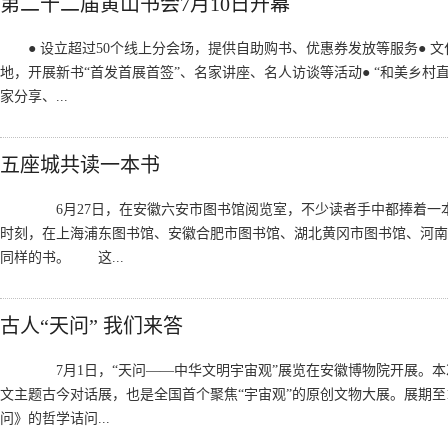
第二十二届黄山书会7月10日开幕
● 设立超过50个线上分会场，提供自助购书、优惠券发放等服务● 
地，开展新书“首发首展首签”、名家讲座、名人访谈等活动● “和美乡村
家分享、...
五座城共读一本书
6月27日，在安徽六安市图书馆阅览室，不少读者手中都捧着
时刻，在上海浦东图书馆、安徽合肥市图书馆、湖北黄冈市图书馆、河南
同样的书。 这...
古人“天问” 我们来答
7月1日，“天问——中华文明宇宙观”展览在安徽博物院开展。本
文主题古今对话展，也是全国首个聚焦“宇宙观”的原创文物大展。展期至
问》的哲学诘问...