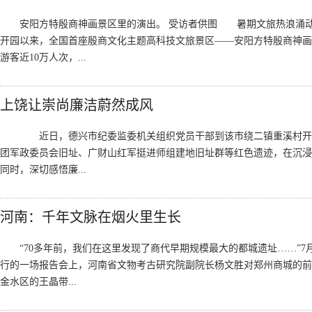
安阳方特殷商神画景区里的演出。 受访者供图 暑期文旅热浪涌动
开园以来，全国首座殷商文化主题高科技文旅景区——安阳方特殷商神画
游客近10万人次，...
上饶让崇尚廉洁蔚然成风
近日，德兴市纪委监委机关组织党员干部到该市绕二镇重溪村开
团军政委员会旧址、广财山红军挺进师组建地旧址群等红色遗迹，在沉浸
同时，深切感悟廉...
河南：千年文脉在烟火里生长
“70多年前，我们在这里发现了商代早期规模最大的都城遗址……”7
行的一场报告会上，河南省文物考古研究院副院长杨文胜对郑州商城的
金水区的王晶带...