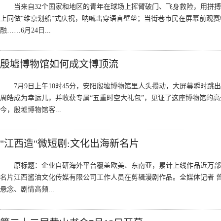
当来自32个国家和地区的青年在球场上挥臂破门、飞身救险，用拼
上同做“维京划船”式庆祝，呐喊击穿语言壁垒；当街巷市民在屏幕前观
融……6月24日...
殷墟博物馆如何成文博顶流
7月9日上午10时45分，安阳殷墟博物馆里人头攒动，大屏幕瞬时跳出
周皓成为幸运儿，并收获专属“五重时空大礼包”，见证了这座博物馆的高光时
今，殷墟博物馆客...
"江西造"微短剧:文化出海新名片
原标题：企业自研海外平台覆盖欧美、东南亚，累计上线作品近万部
名片江西酱油文化传媒有限公司工作人员在剪辑漫剧作品。全媒体记者 曾
悬念、剧情高频...