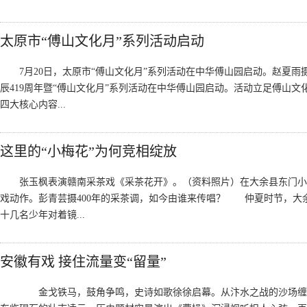
太原市“傅山文化月”系列活动启动
7月20日，太原市“傅山文化月”系列活动在中华傅山园启动。赵夏雨
辰419周年暨“傅山文化月”系列活动在中华傅山园启动。活动立足傅山
四大核心内容...
这里的“小梅花”为何竞相绽放
张玉枫表演赣南采茶戏《采茶花开》。（资料照片）在大余县东门小
戏动作。彭青芸摄400年的采茶调，如今由谁来传唱？ 仲夏时节，大
十几名少年对着镜...
安徽有戏 接住流量变“留量”
金戈铁马，鼓角争鸣，史诗如歌徐徐启幕。从汴水之战的沙场缠