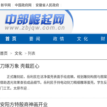
新华网
|
中国政府网
|
安徽省人民政府
|
首页
要闻
政情
文化
首页
>
文化
> 列表
刀琢万象 壳载匠心
正式雕刻前，岳利民在洁净蛋壳表面手绘底稿，规划雕刻构图与图案
借助透光效果查验成品细节。岳利民手持电动刻刀精细雕琢蛋壳。学生反
门工艺。太原市迎...
安阳方特殷商神画开业